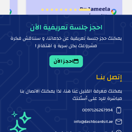
Bu Jameela
سا
مالك و مؤسس
ما
احجز جلسة تعريفية الآن
يمكنك حجز جلسة تعريفية عن خدماتنا، و سنناقش فكرة
مشروعك بكل سرية و اهتمام !
احجز الآن
إتصل بنـا
يمكنك معرفة القليل عنا هنا، لذا يمكنك الاتصال بنا
مباشرة للرد على أسئلتك
0097126267994
info@dashboardsit.ae